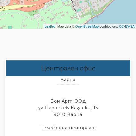
Leaflet
| Map data ©
OpenStreetMap
contributors,
CC-BY-SA
Централен офис
Варна
Бон Арт ООД
ул.Параскев Казаски, 15
9010 Варна
Телефонна централа: