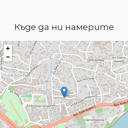
Къде да ни намерите
+
−