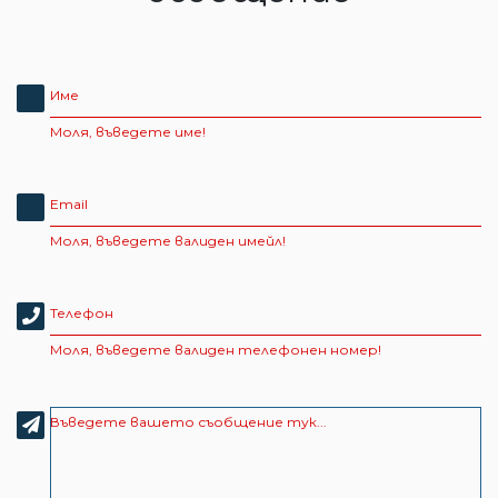
Име
Моля, въведете име!
Email
Моля, въведете валиден имейл!
Телефон
Моля, въведете валиден телефонен номер!
Въведете вашето съобщение тук...